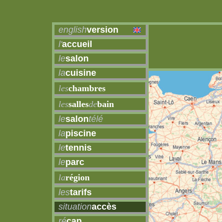
english
version
l'
accueil
le
salon
la
cuisine
les
chambres
les
salles
de
bain
le
salon
télé
la
piscine
le
tennis
le
parc
la
région
les
tarifs
situation
accès
ré
cap